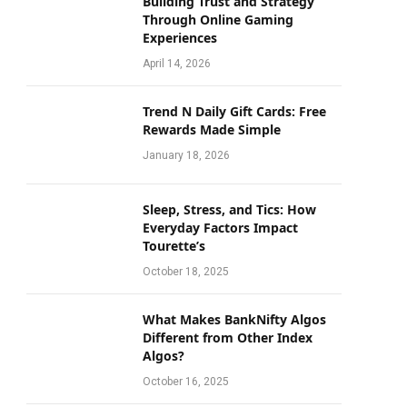
Building Trust and Strategy
Through Online Gaming
Experiences
April 14, 2026
Trend N Daily Gift Cards: Free
Rewards Made Simple
January 18, 2026
Sleep, Stress, and Tics: How
Everyday Factors Impact
Tourette’s
October 18, 2025
What Makes BankNifty Algos
Different from Other Index
Algos?
October 16, 2025